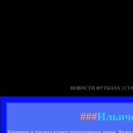
|
НОВОСТИ ФУТБОЛА
СТ
###
Ильиче
Ильичевец и Арсенал играют результативную ничью. Видео 