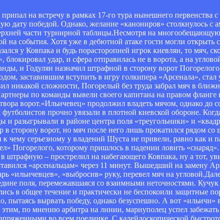
 припал на встречу в рамках 17-го тура нынешнего первенства 
ую дату победой. Однако, желание «канониров» столкнулось с 
 верхней части турнирной таблицы.Несмотря на многообещающу
ой на события. Хотя уже в дебютной атаке гости могли открыть с
лся у Ковпака и будь порасторопней игрок киевлян, то мяч, скор
 блокировал удар, и сфера отправилась не в ворота, а на углов
нды, и Годулян назначил штрафной в сторону ворот Погорелого
дом, заставившим вступить в игру голкипера «Арсенала», стал 
ил никакой сложности, Погорелый без труда забрал мяч в ближн
артнеры по команды вывели своего капитана на правом фланге
твора ворот.«Ильичевец» продолжил владеть мячом, однако до 
х футболистов прочно увязали в плотной киевской обороне. Когд
ы и разыгрывали в районе центра поля «треугольники» и «квад
р в сторону ворот, но мяч после него лишь прокатился рядом со
к чему серьезному у владений Шуста не привели, равно как и пар
ел» Погорелого, которому пришлось в падении ловить «снаряд».
 штрафную – прострелил на набегающего Ковпака, ну а тот, увы
тавился «арсенальцам» через 11 минут. Вышедший на замену Ар
арь «ильичевцев», «выбросив» руку, перевел мяч на угловой.Дал
редине поля, перемежавшаяся со взаимными неточностями. Кучук
лись в общее течение и практически не беспокоили защитные п
, пытаясь вырвать победу, однако безуспешно. А вот «ильичи» в
 этим, по мнению арбитра на линии, мариуполец успел забежать
пряженными во всем поединке. С калейдоскопической быстрото