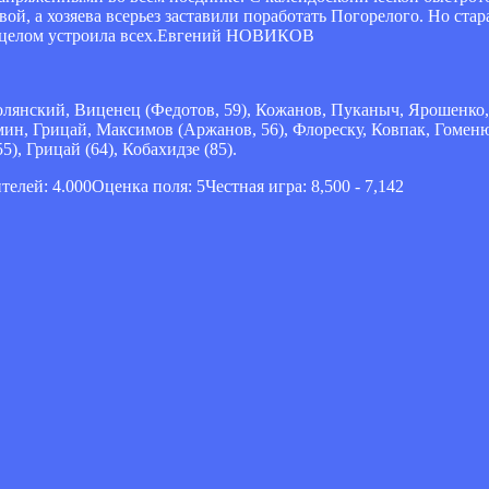
ой, а хозяева всерьез заставили поработать Погорелого. Но стар
 в целом устроила всех.Евгений НОВИКОВ
олянский, Виценец (Федотов, 59), Кожанов, Пуканыч, Ярошенко
ин, Грицай, Максимов (Аржанов, 56), Флореску, Ковпак, Гоменю
5), Грицай (64), Кобахидзе (85).
ителей: 4.000Оценка поля: 5Честная игра: 8,500 - 7,142