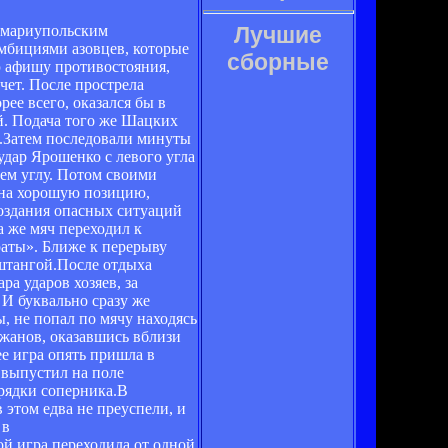
с мариупольским
Лучшие
амбициями азовцев, которые
сборные
ю афишу противостояния,
чет. После прострела
ее всего, оказался бы в
ой. Подача того же Шацких
.Затем последовали минуты
удар Ярошенко с левого угла
ем углу. Потом своими
 на хорошую позицию,
создания опасных ситуаций
а же мяч переходил к
раты». Ближе к перерыву
 штангой.После отдыха
а ударов хозяев, за
 И буквально сразу же
, не попал по мячу находясь
жанов, оказавшись вблизи
ее игра опять пришла в
 выпустил на поле
орядки соперника.В
 этом едва не преуспели, и
 в
й игра переходила от одной