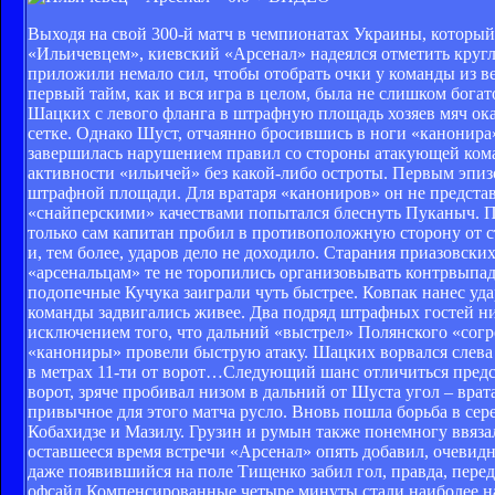
Выходя на свой 300-й матч в чемпионатах Украины, который
«Ильичевцем», киевский «Арсенал» надеялся отметить кругл
приложили немало сил, чтобы отобрать очки у команды из
первый тайм, как и вся игра в целом, была не слишком богат
Шацких с левого фланга в штрафную площадь хозяев мяч оказа
сетке. Однако Шуст, отчаянно бросившись в ноги «канонира»,
завершилась нарушением правил со стороны атакующей кома
активности «ильичей» без какой-либо остроты. Первым эпизо
штрафной площади. Для вратаря «канониров» он не представ
«снайперскими» качествами попытался блеснуть Пуканыч. П
только сам капитан пробил в противоположную сторону от с
и, тем более, ударов дело не доходило. Старания приазовски
«арсенальцам» те не торопились организовывать контрвыпад
подопечные Кучука заиграли чуть быстрее. Ковпак нанес уда
команды задвигались живее. Два подряд штрафных гостей ни 
исключением того, что дальний «выстрел» Полянского «согр
«канониры» провели быструю атаку. Шацких ворвался слева в
в метрах 11-ти от ворот…Следующий шанс отличиться предс
ворот, зряче пробивал низом в дальний от Шуста угол – врат
привычное для этого матча русло. Вновь пошла борьба в се
Кобахидзе и Мазилу. Грузин и румын также понемногу ввяза
оставшееся время встречи «Арсенал» опять добавил, очевидно
даже появившийся на поле Тищенко забил гол, правда, перед
офсайд.Компенсированные четыре минуты стали наиболее на