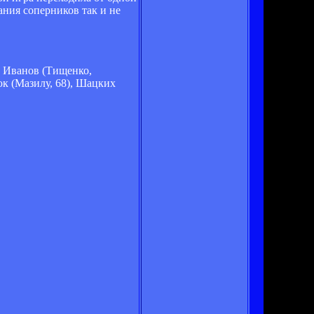
ания соперников так и не
, Иванов (Тищенко,
к (Мазилу, 68), Шацких