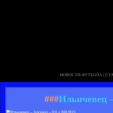
|
НОВОСТИ ФУТБОЛА
СТ
###
Ильичевец –