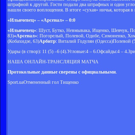
штрафной к другой. Гости подали два штрафных и один углов
нашли своего воплощения. В итоге «сухая» ничья, которая
«Ильичевец» – «Арсенал» – 0:0
«Ильичевец»
: Шуст, Бутко, Невмывака, Ищенко, Шевчук, П
83)
«Арсенал»
: Погорелый, Полевой, Одибе, Симоненко, Хом
(Кобахидзе, 63)
Арбитр
: Виталий Годулян (Одесса)
Полевой (5
Удары (в створ): 11 (5) –6 (4).Угловые:4 – 6.Офсайды:4 – 4.Зр
НАША ОНЛАЙН-ТРАНСЛЯЦИЯ МАТЧА
Протокольные данные сверены с официальными
.
Sport.ua
Отмененный гол Тищенко