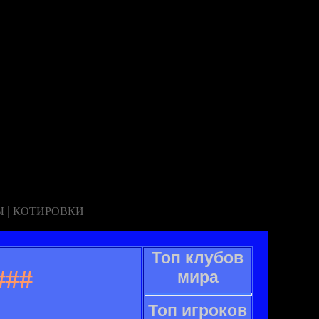
|
Ы
КОТИРОВКИ
Топ клубов
###
мира
Топ игроков