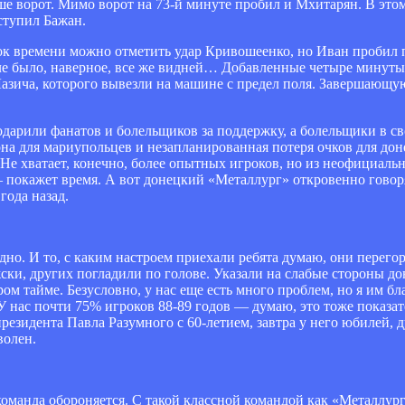
ше ворот. Мимо ворот на 73-й минуте пробил и Мхитарян. В эт
ступил Бажан.
к времени можно отметить удар Кривошеенко, но Иван пробил п
оле было, наверное, все же видней… Добавленные четыре минут
зича, которого вывезли на машине с предел поля. Завершающую
дарили фанатов и болельщиков за поддержку, а болельщики в с
она для мариупольцев и незапланированная потеря очков для д
е хватает, конечно, более опытных игроков, но из неофициаль
 покажет время. А вот донецкий «Металлург» откровенно говоря
года назад.
дно. И то, с каким настроем приехали ребята думаю, они перего
ски, других погладили по голове. Указали на слабые стороны д
м тайме. Безусловно, у нас еще есть много проблем, но я им благ
У нас почти 75% игроков 88-89 годов — думаю, это тоже показат
резидента Павла Разумного с 60-летием, завтра у него юбилей, 
волен.
команда обороняется. С такой классной командой как «Металлург