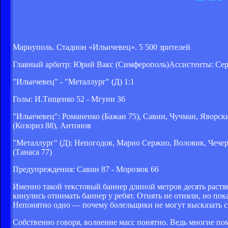
Мариуполь. Стадион «Ильичевец». 5 500 зрителей
Главный арбитр: Юрий Вакс (Симферополь)Ассистенты: Серг
"Ильичевец" - "Металлург" (Д) 1:1
Голы: И.Тищенко 52 - Мгуни 36
"Ильичевец": Романенко (Бажан 75), Савин, Чучман, Яворс
(Козориз 88), Антонов
"Металлург" (Д): Непогодов, Марио Сержио, Воловик, Чечер
(Танаса 77)
Предупреждения: Савин 87 - Морозюк 66
Именно такой текстовый баннер длиной метров десять раст
кинулись отнимать баннер у ребят. Отнять не отняли, но по
Непонятно одно — почему болельщики не могут высказать с
Собственно говоря, волнение масс понятно. Ведь многие по