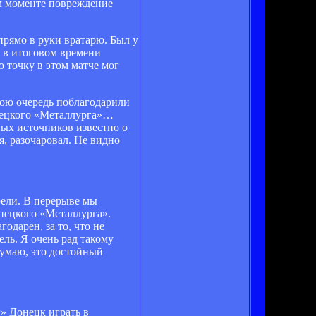
ом моменте повреждение
рямо в руки вратарю. Был у
ы в итоговом времени
 точку в этом матче мог
вою очередь поблагодарили
онецкого «Металлурга»…
ных источников известно о
, разочаровал. Не видно
рели. В перерыве мы
онецкого «Металлурга».
одарен, за то, что не
ель. Я очень рад такому
думаю, это достойный
» Донецк играть в