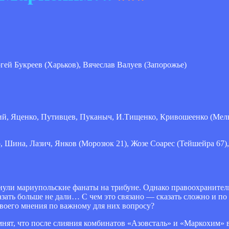
ей Букреев (Харьков), Вячеслав Валуев (Запорожье)
кий, Яценко, Путивцев, Пуканыч, И.Тищенко, Кривошеенко (Мел
, Шина, Лазич, Янков (Морозюк 21), Жозе Соарес (Тейшейра 67)
янули мариупольские фанаты на трибуне. Однако правоохранител
казать больше не дали… С чем это связано — сказать сложно и п
воего мнения по важному для них вопросу?
мнят, что после слияния комбинатов «Азовсталь» и «Маркохим»