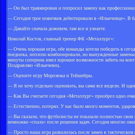
— Он был травмирован и попросил замену как профессионал. 
— Сегодня трое новичков дебютировали в «Ильичевце». В б
— Давайте сначала доживем, там все и узнаете.
Николай Костов, главный тренер ФК «Металлург»:
— Очень хорошая игра, обе команды хотели победить в сего
поединка, неплохо комбинировали, но вынужденные замены п
минуты соперник имел хорошие возможности забить на контр
Поздравляю «Ильичевец.
— Оцените игру Морозюка и Тейшейры.
— Я не хочу отдельно оценивать, вы сами все видели. И оди
— Как Вы считаете сегодня «Металлург» приобрел одно очко
— Естественно, потерял. У нас было много моментов, ударо
— Вы сказали, что футболисты не показали полностью свои
немножко «спала» после решения задач. Сегодня многие ожи
— Просто наша игра развалилась после замен в тактическом 