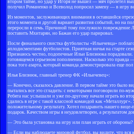
втором тайме, но удар у Игоря не вышел — мяч пролетел вы
получил Романенко и Всеволод попросил замену — в игру в
Из моментов, заслуживающих внимания в оставшийся отрезо
этого момента и другой вариант развития событий, но на п
переросли в семь. Причиной тому послужило повреждение Ла
поставить Мхитарян, но Бажан его удар парировал.
После финального свистка футболисты «Ильичевца» поблаго
аплодисментами футболистов. Приятная ничья на старте сез
Признаюсь честно, подопечные Ильи Близнюка порадовали. Н
готовящемся серьезном пополнении. Насколько это правда —
пока того азарта, который команда демонстрировала еще пол 
Илья Близнюк, главный тренер ФК «Ильичевец»:
— Конечно, сказалось давление. В первом тайме это было ви
пытались все это сгладить: с некоторыми поговорили по-муж
Ребята нас услышали и уже по-другому начали играть во второ
сдались в игре с такой классной командой как «Металлург». 
положительному результату. Хотел поздравить нашего вице-п
подарок. Качеством игры я неудовлетворен, а результатом до
— Это была установка на игру или план играть от обороны?
— Если вы наблюдаете мировой футбол, вы видите, что вся 