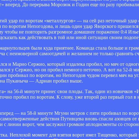
г» вперед. До перерыва Морозюк и Годин еще по разу пробивали
етий удар по воротам «металлургов» — на сей раз неточный удар 
по воротам Непогодова, и лишь один удар Яворского пришелся в
ому чтобы не повторить разгромное домашнее поражение 0:4 Ил
сказать как действовать в той или иной ситуации своим подоп
 мариупольцев были куда приятнее. Команда стала больше и грам
ча с неимоверной самоотдачей и желанием не только сравнять сче
ался и Марио Сержио, который издалека пробил, но мяч от одног
зался у Сержио, но он пробил немного неточно. А вот на 52-й м
ции пробивал по воротам, но Непогодов чудом перевел мяч на уг
о на Пуканыча — Адриан пробил выше.
а» на 56-й минуте принес свои плоды. Так, один из новичков 
чно пробил по воротам. К слову, уже второй раз первый гол в н
перед — на 58-й минуте Мгуни метров с пяти пробивал по воро
 самоотверженные действия Путивцева вновь спасли азовцев от 
ки с линии ворот, чем заслужил громкие аплодисменты со сторо
стка. Неплохой момент для взятия ворот имел Тищенко, который