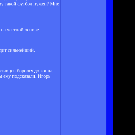
ому такой футбол нужен? Мне
на честной основе.
едит сильнейший.
утивцев боролся до конца,
 ему подсказали. Игорь