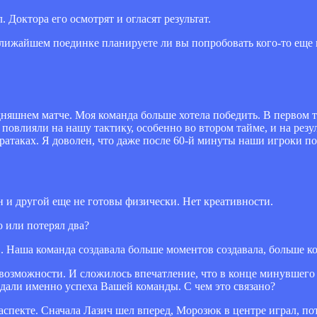
Доктора его осмотрят и огласят результат.
лижайшем поединке планируете ли вы попробовать кого-то еще 
дняшнем матче. Моя команда больше хотела победить. В первом 
овлияли на нашу тактику, особенно во втором тайме, и на резул
атаках. Я доволен, что даже после 60-й минуты наши игроки п
н и другой еще не готовы физически. Нет креативности.
 или потерял два?
в. Наша команда создавала больше моментов создавала, больше к
 возможности. И сложилось впечатление, что в конце минувшего
дали именно успеха Вашей команды. С чем это связано?
аспекте. Сначала Лазич шел вперед, Морозюк в центре играл, пот