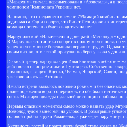
«Маркохим» сначала переименовали в «Азовсталь», а в пос
чемпионом Чемпионата Украины нет.
Напомню, что с недавнего времени 75% акций комбината им
ходит масса. Одни говорят, что Ринат Леонидович заинтере
команда постепенно будет сводиться на нет…
Мариупольский «Ильичевец» и донецкий «Металлург» одновр
В Мариуполе статистика говорит в пользу хозяев поля, но уч
успех хозяев многие болельщики верили с трудом. Однако те,
своим визави, что легкой прогулки по берегу азова у дончан 
Главный тренер мариупольцев Илья Близнюк в дебютном мат
действовал на острие атаки и Путивцева. Собственно говоря
Романенко, в защите Яценко, Чучман, Яворский, Савин, п
уже говорилось — Антонов.
Начало встречи выдалось довольно ровным и без опасных мо
плане поражения ворот соперников, но оба были неточными 
гости. Мхитарян дважды с дальней дистанции пробивал по в
Первым опасным моментом смело можно назвать удар Мгуни н
Всеволод чудом вынес мяч на угловой. В розыгрыше угловог
головой пробил в руки Романенко, а уже через пару минут п
Активность гостей и практически бездействие хозяев на 36-