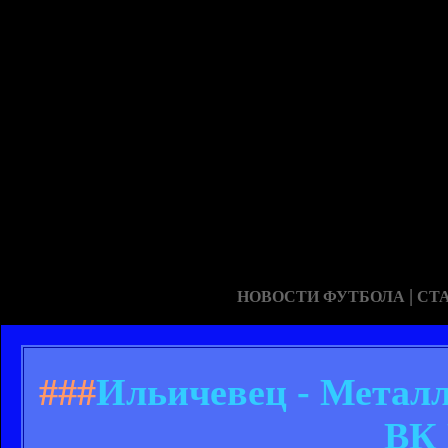
|
НОВОСТИ ФУТБОЛА
СТ
###
Ильичевец - Металлу
ВК 