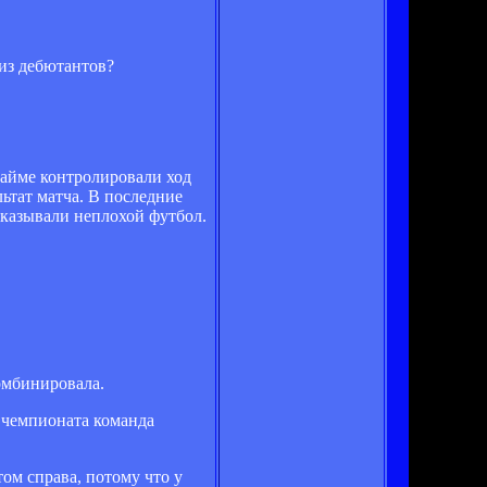
из дебютантов?
тайме контролировали ход
ьтат матча. В последние
оказывали неплохой футбол.
омбинировала.
 чемпионата команда
ом справа, потому что у