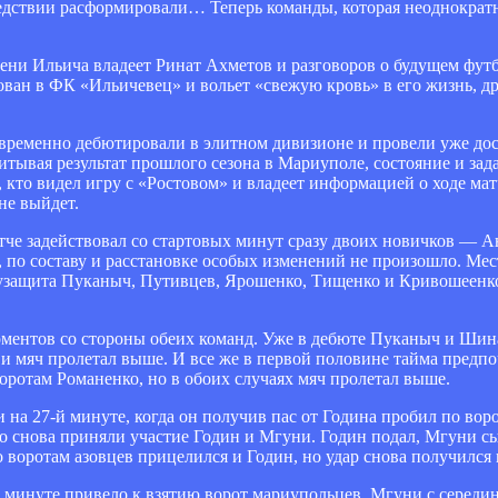
ледствии расформировали… Теперь команды, которая неоднократн
ени Ильича владеет Ринат Ахметов и разговоров о будущем фут
сован в ФК «Ильичевец» и вольет «свежую кровь» в его жизнь, д
еменно дебютировали в элитном дивизионе и провели уже дост
итывая результат прошлого сезона в Мариуполе, состояние и зад
 кто видел игру с «Ростовом» и владеет информацией о ходе мат
не выйдет.
че задействовал со стартовых минут сразу двоих новичков — А
, по составу и расстановке особых изменений не произошло. Мес
олузащита Пуканыч, Путивцев, Ярошенко, Тищенко и Кривошеен
ментов со стороны обеих команд. Уже в дебюте Пуканыч и Шина
и мяч пролетал выше. И все же в первой половине тайма предпо
оротам Романенко, но в обоих случаях мяч пролетал выше.
а 27-й минуте, когда он получив пас от Година пробил по вор
о снова приняли участие Годин и Мгуни. Годин подал, Мгуни сы
о воротам азовцев прицелился и Годин, но удар снова получился
й минуте привело к взятию ворот мариупольцев. Мгуни с середи