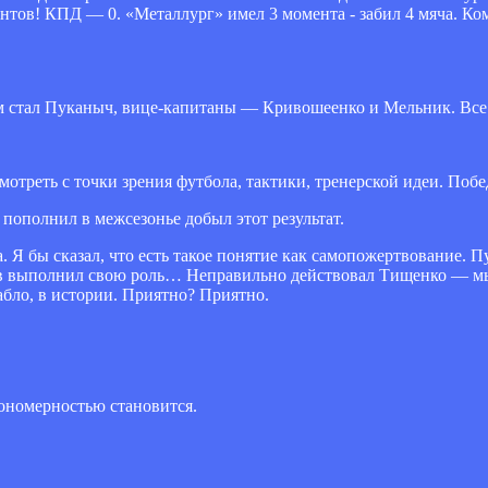
нтов! КПД — 0. «Металлург» имел 3 момента - забил 4 мяча. К
м стал Пуканыч, вице-капитаны — Кривошеенко и Мельник. Все 
смотреть с точки зрения футбола, тактики, тренерской идеи. Поб
 пополнил в межсезонье добыл этот результат.
. Я бы сказал, что есть такое понятие как самопожертвование. П
ов выполнил свою роль… Неправильно действовал Тищенко — мы
абло, в истории. Приятно? Приятно.
кономерностью становится.