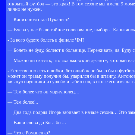
открытый футбол — это крах! В том сезоне мы имели 9 моме
лично не нужен.
— Капитаном стал Пуканыч?
— Вчера у нас было тайное голосование, выборы. Капитано
- За кого будете болеть в финале ЧМ?
— Болеть не буду, болеют в больнице. Переживать, да. Буду 
— Можно ли сказать, что «харьковский десант», который вас
- Естественно есть ошибки, без ошибок не было бы и футбола
может он травму получил бы, ударился бы в штангу. Антон
«вынул наушники из ушей» и забил гол, в итоге его имя на т
— Тем более что он мариуполец…
— Тем более!..
— Два года подряд Игорь забивает в начале сезона… Это за
— Ваши слова до Бога бы…
— Что с Романенко?