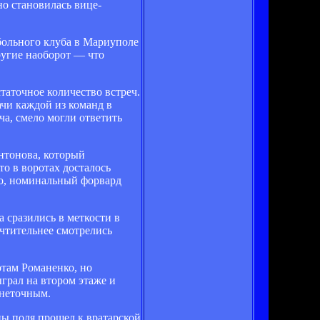
о становилась вице-
больного клуба в Мариуполе
ругие наоборот — что
аточное количество встреч.
ачи каждой из команд в
ча, смело могли ответить
нтонова, который
то в воротах досталось
ко, номинальный форвард
 сразились в меткости в
чтительнее смотрелись
отам Романенко, но
грал на втором этаже и
 неточным.
ны поля прошел к вратарской