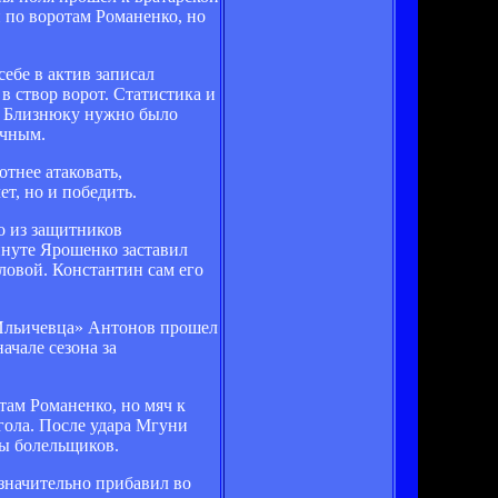
 по воротам Романенко, но
себе в актив записал
 створ ворот. Статистика и
ье Близнюку нужно было
ечным.
отнее атаковать,
т, но и победить.
о из защитников
инуте Ярошенко заставил
ловой. Константин сам его
«Ильичевца» Антонов прошел
ачале сезона за
там Романенко, но мяч к
гола. После удара Мгуни
ны болельщиков.
 значительно прибавил во