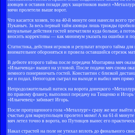
азовцев и оставив позади двух защитников вывел «Металлур
мячи пролетели выше ворот.
Что касается хозяев, то на 40-й минуте они нанесли всего тр
Пуканыч. За весь первый тайм азовцы лишь трижды пробили 
визуальные действия гостей впечатляли куда больше, а пот
вносить коррективы — как минимум указать на ошибки и под
Статистика, действия игроков и результат второго тайма для
внимательнее обороняться и провела оставшийся отрезок мат
В дебюте второго тайма после передачи Мхитаряна мяч оказ
«Ильичевца» вышел на угловой. После подачи мяч снова ока
немного понервничать гостей. Константин с близкой дистан
же и подал, Непогодов сыграл на выходе и выбил мяч прям
Непродолжительный натиск на ворота донецкого «Металлург
по правому флангу, выполнил передачу на Тищенко и Игорь то
«Ильичевец» забивает Игорь.
После пропущенного гола «Металлург» сразу же мог выйти в
счастью для мариупольцев пролетел мимо! А на 61-й минуте
мяч летел точно в ворота, но Путивцев вынес его практичес
Накал страстей на поле не утихал вплоть до финального сви