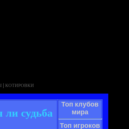
|
Ы
КОТИРОВКИ
Топ клубов
я ли судьба
мира
Топ игроков