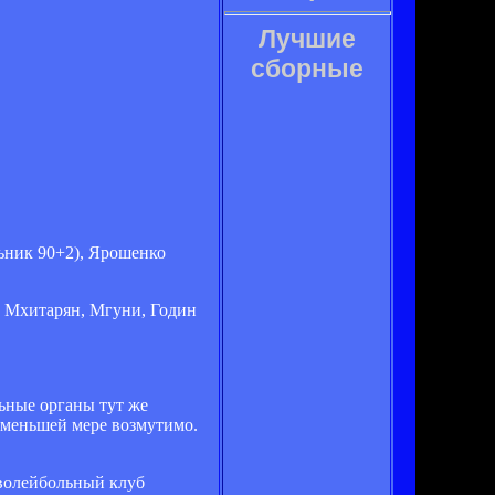
Лучшие
сборные
ьник 90+2), Ярошенко
, Мхитарян, Мгуни, Годин
ьные органы тут же
о меньшей мере возмутимо.
 волейбольный клуб