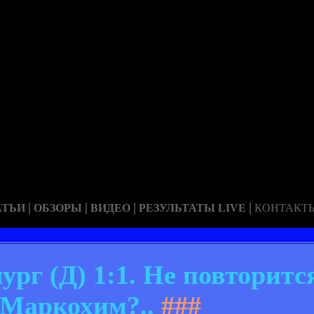
|
|
|
|
АТЬИ
ОБЗОРЫ
ВИДЕО
РЕЗУЛЬТАТЫ LIVE
КОНТАКТ
рг (Д) 1:1. Не повторитс
Маркохим?..
###